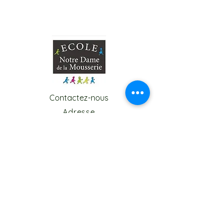
Contactez-nous
Adresse
Ecole Notre Dame de la
Mousserie
rue Henri Matisse
59150 WATTRELOS
Tel:
03.20.26.38.17
Email:
ndmousserie@wanadoo.fr
direction.ndmousserie@gmail.com