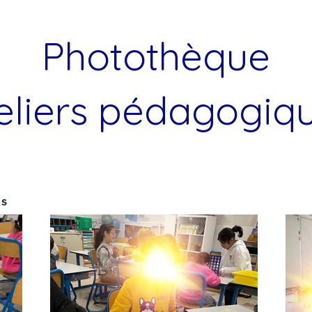
Photothèque
eliers pédagogiq
es